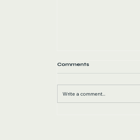
Comments
Write a comment...
Darmmikrobiom und
Gewicht: Was weiss
man wirklich?