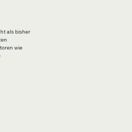
t als bisher 
ten 
toren wie 
 