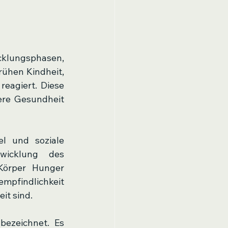
cklungsphasen, 
ühen Kindheit, 
eagiert. Diese 
ere Gesundheit 
l und soziale 
icklung des 
örper Hunger 
mpfindlichkeit 
it sind.
bezeichnet. Es 