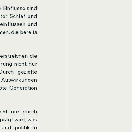
Gleichzeitig zeigt die Forschung auch eine positive Botschaft: Viele dieser Einflüsse sind 
er Schlaf und 
einflussen und 
n, die bereits 
rstreichen die 
ung nicht nur 
urch gezielte 
Auswirkungen 
te Generation 
cht nur durch 
rägt wird, was 
nd -politik zu 