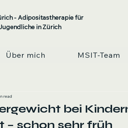
rich - Adipositastherapie für
Jugendliche in Zürich
Über mich
MSIT-Team
in read
rgewicht bei Kinder
t – schon sehr früh