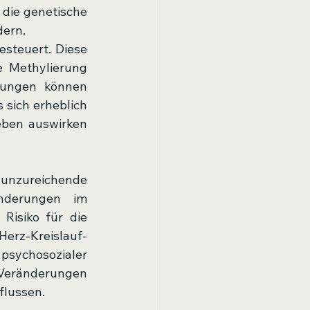
die genetische 
ern. 
steuert. Diese 
 Methylierung 
rungen können 
sich erheblich 
ben auswirken 
 unzureichende 
nderungen im 
isiko für die 
erz-Kreislauf-
sychosozialer 
Veränderungen 
flussen.