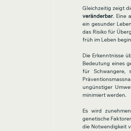
veränderbar
. Eine
ein gesunder Leben
das Risiko für Über
früh im Leben begi
Die Erkenntnisse ü
Bedeutung eines g
für Schwangere, s
Präventionsmass
ungünstiger Umwel
minimiert werden. 
Es wird zunehmend
genetische Faktore
die Notwendigkeit v